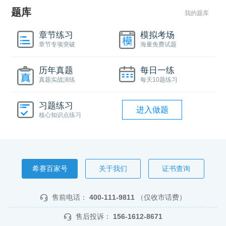
题库
我的题库
章节练习
模拟考场
章节专项突破
海量免费试题
历年真题
每日一练
真题实战演练
每天10题练习
习题练习
进入做题
核心知识点练习
希赛百家号
关于我们
证书查询
售前电话：
400-111-9811
（仅收市话费）
售后投诉：
156-1612-8671