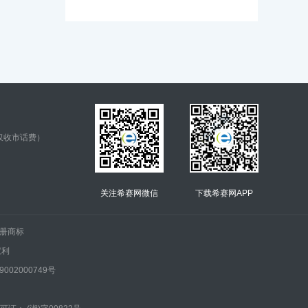
仅收市话费）
关注希赛网微信
下载希赛网APP
.的注册商标
权利
002000749号