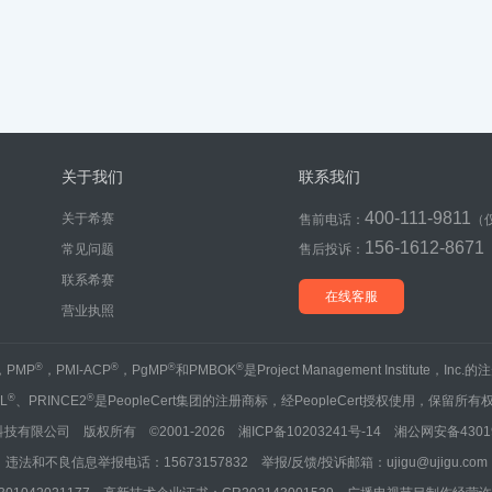
关于我们
联系我们
400-111-9811
关于希赛
售前电话：
（
156-1612-8671
常见问题
售后投诉：
联系希赛
在线客服
营业执照
®
®
®
®
，PMP
，PMI-ACP
，PgMP
和PMBOK
是Project Management Institute，Inc
®
®
IL
、PRINCE2
是PeopleCert集团的注册商标，经PeopleCert授权使用，保留所有
技有限公司 版权所有 ©2001-2026
湘ICP备10203241号-14
湘公网安备43019
违法和不良信息举报电话：15673157832 举报/反馈/投诉邮箱：ujigu@ujigu.com