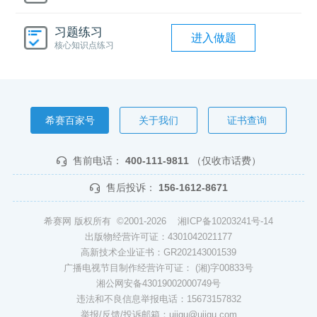
习题练习
进入做题
核心知识点练习
希赛百家号
关于我们
证书查询
售前电话：
400-111-9811
（仅收市话费）
售后投诉：
156-1612-8671
希赛网 版权所有 ©2001-2026
湘ICP备10203241号-14
出版物经营许可证：4301042021177
高新技术企业证书：GR202143001539
广播电视节目制作经营许可证： (湘)字00833号
湘公网安备43019002000749号
违法和不良信息举报电话：15673157832
举报/反馈/投诉邮箱：ujigu@ujigu.com