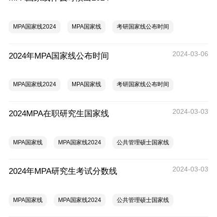
MPA国家线2024
MPA国家线
考研国家线公布时间
2024-03-06
2024年MPA国家线公布时间
MPA国家线2024
MPA国家线
考研国家线公布时间
2024-03-03
2024MPA在职研究生国家线
MPA国家线
MPA国家线2024
公共管理硕士国家线
2024-03-03
2024年MPA研究生考试分数线
MPA国家线
MPA国家线2024
公共管理硕士国家线