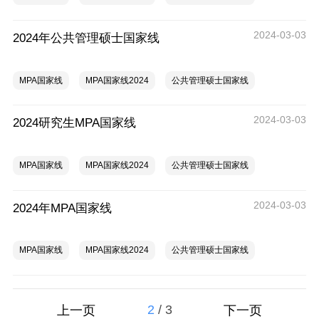
2024-03-03
2024年公共管理硕士国家线
MPA国家线
MPA国家线2024
公共管理硕士国家线
2024-03-03
2024研究生MPA国家线
MPA国家线
MPA国家线2024
公共管理硕士国家线
2024-03-03
2024年MPA国家线
MPA国家线
MPA国家线2024
公共管理硕士国家线
2
/
3
上一页
下一页