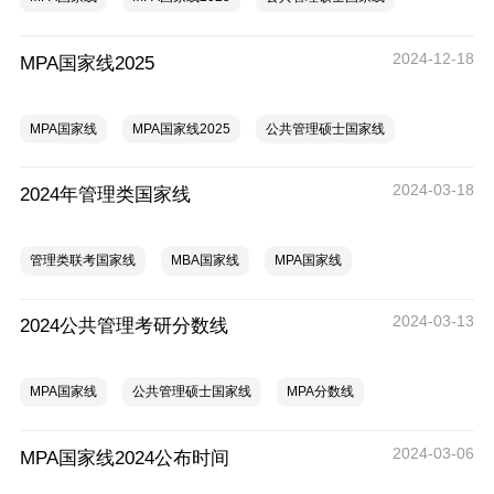
2024-12-18
MPA国家线2025
MPA国家线
MPA国家线2025
公共管理硕士国家线
2024-03-18
2024年管理类国家线
管理类联考国家线
MBA国家线
MPA国家线
2024-03-13
2024公共管理考研分数线
MPA国家线
公共管理硕士国家线
MPA分数线
2024-03-06
MPA国家线2024公布时间