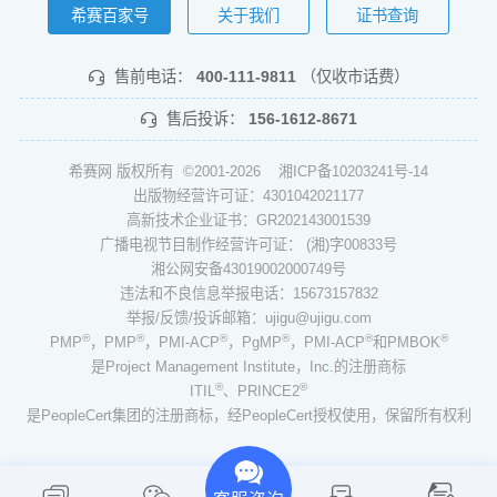
希赛百家号
关于我们
证书查询
售前电话：
400-111-9811
（仅收市话费）
售后投诉：
156-1612-8671
希赛网 版权所有 ©2001-2026
湘ICP备10203241号-14
出版物经营许可证：4301042021177
高新技术企业证书：GR202143001539
广播电视节目制作经营许可证： (湘)字00833号
湘公网安备43019002000749号
违法和不良信息举报电话：15673157832
举报/反馈/投诉邮箱：ujigu@ujigu.com
®
®
®
®
®
®
PMP
，PMP
，PMI-ACP
，PgMP
，PMI-ACP
和PMBOK
是Project Management Institute，Inc.的注册商标
®
®
ITIL
、PRINCE2
是PeopleCert集团的注册商标，经PeopleCert授权使用，保留所有权利