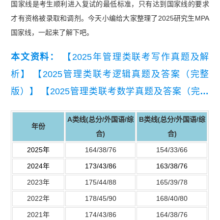
国家线是考生顺利进入复试的最低标准，只有达到国家线的要求
才有资格被录取和调剂。今天小编给大家整理了2025研究生MPA
国家线，一起来了解下吧。
本文资料：
【2025年管理类联考写作真题及解
析】
【2025管理类联考逻辑真题及答案（完整
版）】
【2025管理类联考数学真题及答案（完整
版）】
A类线(总分/
外国语
/综
B类线(总分/
外国语
/综
年份
合)
合)
2025年
164/38/76
154/33/66
2024年
173/43/86
163/38/76
2023年
175/44/88
165/39/78
2022年
178/45/90
168/40/80
2021年
174/43/86
164/38/76