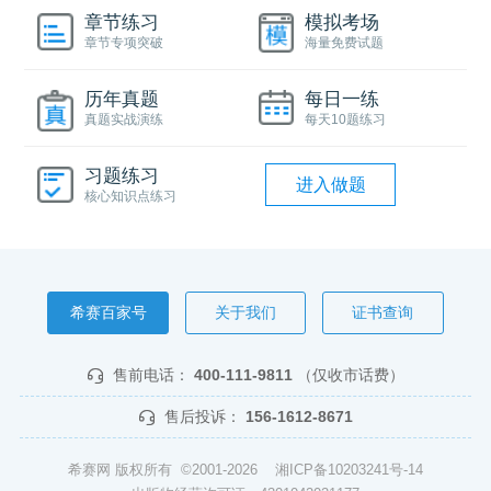
章节练习
模拟考场
章节专项突破
海量免费试题
历年真题
每日一练
真题实战演练
每天10题练习
习题练习
进入做题
核心知识点练习
希赛百家号
关于我们
证书查询
售前电话：
400-111-9811
（仅收市话费）
售后投诉：
156-1612-8671
希赛网 版权所有 ©2001-2026
湘ICP备10203241号-14