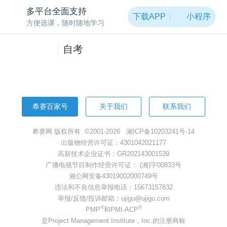
非常抱歉，页面被黑洞吸走啦~
多平台全面支持
下载APP
小程序
方便选课，随时随地学习
返回首页
自考
希赛百家号
关于我们
联系我们
希赛网 版权所有 ©2001-2026
湘ICP备10203241号-14
出版物经营许可证：4301042021177
高新技术企业证书：GR202143001539
广播电视节目制作经营许可证： (湘)字00833号
湘公网安备43019002000749号
违法和不良信息举报电话：15673157832
举报/反馈/投诉邮箱：ujigu@ujigu.com
®
®
PMP
和PMI-ACP
是Project Management Institute，Inc.的注册商标