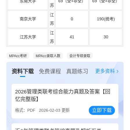
东南大学
69
（全
+
非全）
69
（全
+
非全）
苏
江
南京大学
0
190(
统考
)
苏
江
江苏大学
41
30
苏
MPAcc考研
MPAcc录取人数
会计专硕录取
更多资料
资料下载
免费课程
真题练习
2026管理类联考综合能力真题及答案【回
忆完整版】
立即下载
格式：PDF
2026-02-03 更新