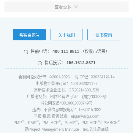
查看更多
希赛百家号
关于我们
证书查询
售前电话：
400-111-9811
（仅收市话费）
售后投诉：
156-1612-8671
希赛网 版权所有 ©2001-2026
湘ICP备10203241号-14
出版物经营许可证：4301042021177
高新技术企业证书：GR202143001539
广播电视节目制作经营许可证： (湘)字00833号
湘公网安备43019002000749号
违法和不良信息举报电话：15673157832
举报/反馈/投诉邮箱：ujigu@ujigu.com
®
®
®
®
®
®
PMP
，PMP
，PMI-ACP
，PgMP
，PMI-ACP
和PMBOK
是Project Management Institute，Inc.的注册商标