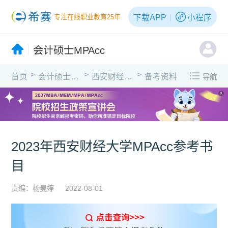
下载APP
小程序
专注在线职业教育25年
会计硕士MPAcc
>
>
>
首页
会计硕士MPAcc
西安财经大学
备考资料
导航
X
2023年西安财经大学MPAcc参考书
目
责编：杨曼婷
2022-08-01