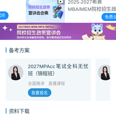
2025-2027希赛
MBA/MEM院校招生政策
宣讲会合集
免费试听
X
备考方案
2027MPAcc笔试全科无忧
班（锦程班）
全面精讲
直播课程
我要报名
资料下载