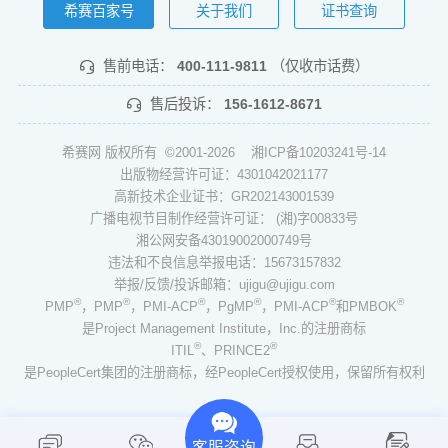
希赛百家号
关于我们
证书查询
售前电话：
400-111-9811
（仅收市话费）
售后投诉：
156-1612-8671
希赛网 版权所有 ©2001-2026
湘ICP备10203241号-14
出版物经营许可证：4301042021177
高新技术企业证书：GR202143001539
广播电视节目制作经营许可证： (湘)字00833号
湘公网安备43019002000749号
违法和不良信息举报电话：15673157832
举报/反馈/投诉邮箱：ujigu@ujigu.com
®
®
®
®
®
®
PMP
，PMP
，PMI-ACP
，PgMP
，PMI-ACP
和PMBOK
是Project Management Institute，Inc.的注册商标
®
®
ITIL
、PRINCE2
是PeopleCert集团的注册商标，经PeopleCert授权使用，保留所有权利
客服咨询