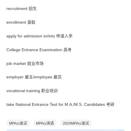
recruitment 招生
enrollment 录取
apply for admission to/into 申请入学
College Entrance Examination 高考
job market 就业市场
employer 雇主/employee 雇员
vocational training 职业培训
take National Entrance Test for M.A./M.S. Candidates 考研
MPAcc复试
MPAcc英语
2024MPAcc复试