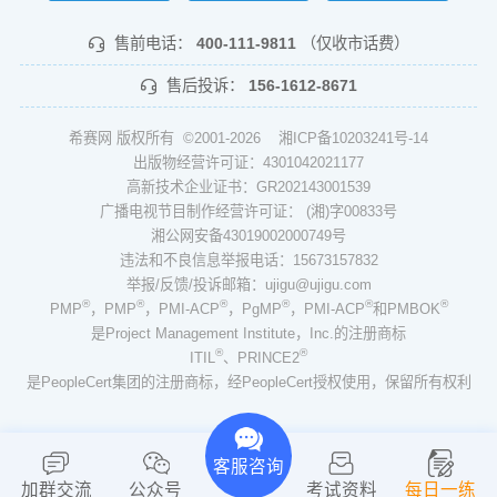
售前电话：
400-111-9811
（仅收市话费）
售后投诉：
156-1612-8671
希赛网 版权所有 ©2001-2026
湘ICP备10203241号-14
出版物经营许可证：4301042021177
高新技术企业证书：GR202143001539
广播电视节目制作经营许可证： (湘)字00833号
湘公网安备43019002000749号
违法和不良信息举报电话：15673157832
举报/反馈/投诉邮箱：ujigu@ujigu.com
®
®
®
®
®
®
PMP
，PMP
，PMI-ACP
，PgMP
，PMI-ACP
和PMBOK
是Project Management Institute，Inc.的注册商标
®
®
ITIL
、PRINCE2
是PeopleCert集团的注册商标，经PeopleCert授权使用，保留所有权利
客服咨询
加群交流
公众号
考试资料
每日一练