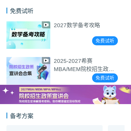
免费试听
选择＞努力！手把手教
精准择校
听
免费试
2027逻辑备考攻略
策
免费试
听
X
备考方案