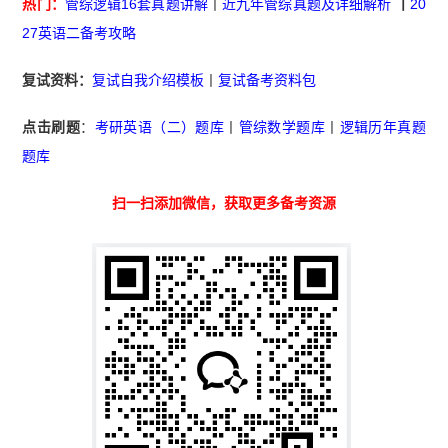
热门：
管综逻辑16套真题讲解
丨
近九年管综真题及详细解析
丨
20
27英语二备考攻略
复试资料：
复试自我介绍模板
丨
复试备考资料包
点击刷题
：
考研英语（二）题库
丨
管综数学题库
丨
逻辑历年真题
题库
扫一扫添加微信，获取更多备考资源