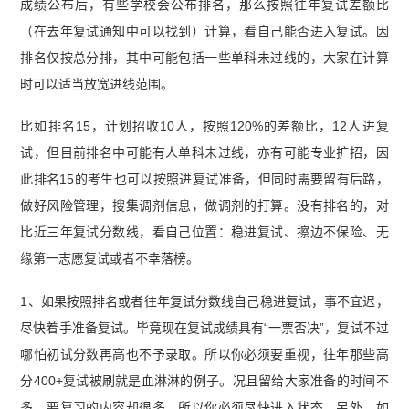
成绩公布后，有些学校会公布排名，那么按照往年复试差额比
（在去年复试通知中可以找到）计算，看自己能否进入复试。因
排名仅按总分排，其中可能包括一些单科未过线的，大家在计算
时可以适当放宽进线范围。
比如排名15，计划招收10人，按照120%的差额比，12人进复
试，但目前排名中可能有人单科未过线，亦有可能专业扩招，因
此排名15的考生也可以按照进复试准备，但同时需要留有后路，
做好风险管理，搜集调剂信息，做调剂的打算。没有排名的，对
比近三年复试分数线，看自己位置：稳进复试、擦边不保险、无
缘第一志愿复试或者不幸落榜。
1、如果按照排名或者往年复试分数线自己稳进复试，事不宜迟，
尽快着手准备复试。毕竟现在复试成绩具有“一票否决”，复试不过
哪怕初试分数再高也不予录取。所以你必须要重视，往年那些高
分400+复试被刷就是血淋淋的例子。况且留给大家准备的时间不
多，要复习的内容却很多，所以你必须尽快进入状态。另外，如