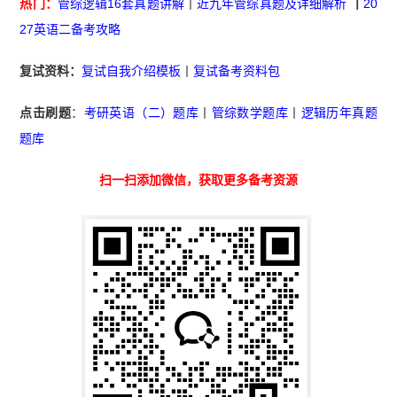
热门：
管综逻辑16套真题讲解
丨
近九年管综真题及详细解析
丨
20
27英语二备考攻略
复试资料：
复试自我介绍模板
丨
复试备考资料包
点击刷题
：
考研英语（二）题库
丨
管综数学题库
丨
逻辑历年真题
题库
扫一扫添加微信，获取更多备考资源