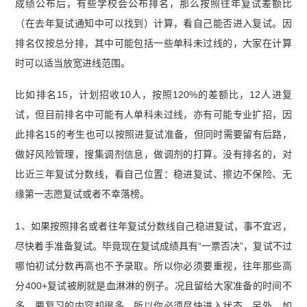
成绩公布后，有些学校会公布排名，那么按照往年复试差额比
（在去年复试通知中可以找到）计算，看自己能否进入复试。因
排名仅按总分排，其中可能包括一些单科未过线的，大家在计算
时可以适当放宽进线范围。
比如排名15，计划招收10人，按照120%的差额比，12人进复
试，但目前排名中可能有人单科未过线，亦有可能专业扩招，因
此排名15的考生也可以按照进复试准备，但同时需要留有后路，
做好风险管理，搜集调剂信息，做调剂的打算。没有排名的，对
比近三年复试分数线，看自己位置：稳进复试、擦边不保险、无
缘第一志愿复试或者不幸落榜。
1、如果按照排名或者往年复试分数线自己稳进复试，事不宜迟，
尽快着手准备复试。毕竟现在复试成绩具有“一票否决”，复试不过
哪怕初试分数再高也不予录取。所以你必须要重视，往年那些高
分400+复试被刷就是血淋淋的例子。况且留给大家准备的时间不
多，要复习的内容却很多，所以你必须尽快进入状态。另外，如