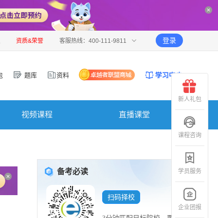
登录
报
资质&荣誉
客服热线：400-111-9811
包
题库
资料
新人礼包
视频课程
直播课堂
课程咨询
备考必读
学员服务
扫码择校
企业团报