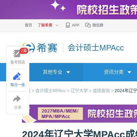
首页
了解希赛
APP
微信群
会计硕士MPAcc
2篇
备考精选
其他专业
资讯分类
每日一练
首页 >
会计硕士MPAcc >
辽宁大学 >
成绩查询 >
2024年辽
分享
2024年辽宁大学MPAcc