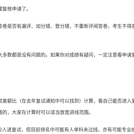
理复核申请了。
答卷是否有漏评、加分错、登分错，不重新评阅答卷，考生不得
大多数都是没有问题的。如果你对成绩有疑问，一定注意看申请
试差额比（在去年复试通知中可以找到）计算，看自己能否进入
线的，大家在计算时可以适当放宽进线范围。
，12人进复试，但目前排名中可能有人单科未过线，亦有可能专业