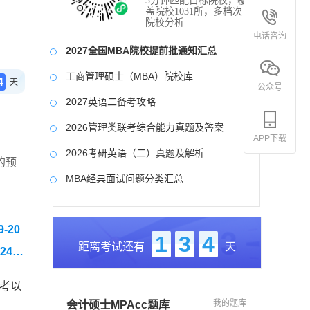
3分钟匹配目标院校，覆
盖院校1031所，多档次
院校分析
电话咨询
2027全国MBA院校提前批通知汇总
工商管理硕士（MBA）院校库
4
天
公众号
2027英语二备考攻略
2026管理类联考综合能力真题及答案
APP下载
2026考研英语（二）真题及解析
的预
MBA经典面试问题分类汇总
2017-2025近九年各科真题及详细解析
-20
考研英语（二）试题库
1
3
4
距离考试还有
天
24届
2027写作备考攻略
参考以
我的题库
会计硕士MPAcc题库