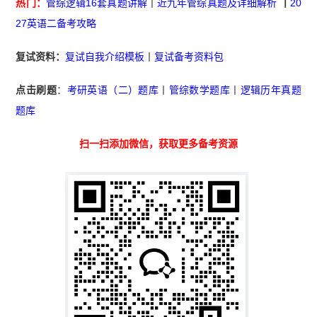
热门：
管综逻辑16套真题讲解
丨
近九年管综真题及详细解析
丨
20
27英语二备考攻略
复试资料：
复试自我介绍模板
丨
复试备考资料包
点击刷题
：
考研英语（二）题库
丨
管综数学题库
丨
逻辑历年真题
题库
扫一扫添加微信，获取更多备考资源