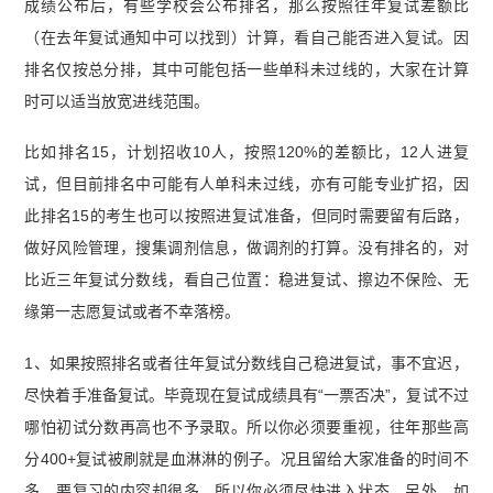
成绩公布后，有些学校会公布排名，那么按照往年复试差额比
（在去年复试通知中可以找到）计算，看自己能否进入复试。因
排名仅按总分排，其中可能包括一些单科未过线的，大家在计算
时可以适当放宽进线范围。
比如排名15，计划招收10人，按照120%的差额比，12人进复
试，但目前排名中可能有人单科未过线，亦有可能专业扩招，因
此排名15的考生也可以按照进复试准备，但同时需要留有后路，
做好风险管理，搜集调剂信息，做调剂的打算。没有排名的，对
比近三年复试分数线，看自己位置：稳进复试、擦边不保险、无
缘第一志愿复试或者不幸落榜。
1、如果按照排名或者往年复试分数线自己稳进复试，事不宜迟，
尽快着手准备复试。毕竟现在复试成绩具有“一票否决”，复试不过
哪怕初试分数再高也不予录取。所以你必须要重视，往年那些高
分400+复试被刷就是血淋淋的例子。况且留给大家准备的时间不
多，要复习的内容却很多，所以你必须尽快进入状态。另外，如