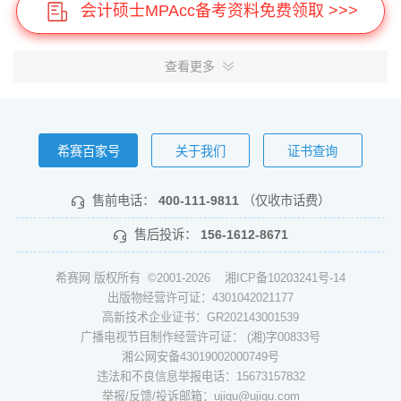
会计硕士MPAcc备考资料免费领取 >>>
查看更多
希赛百家号
关于我们
证书查询
售前电话：
400-111-9811
（仅收市话费）
售后投诉：
156-1612-8671
希赛网 版权所有 ©2001-2026
湘ICP备10203241号-14
出版物经营许可证：4301042021177
高新技术企业证书：GR202143001539
广播电视节目制作经营许可证： (湘)字00833号
湘公网安备43019002000749号
违法和不良信息举报电话：15673157832
举报/反馈/投诉邮箱：ujigu@ujigu.com