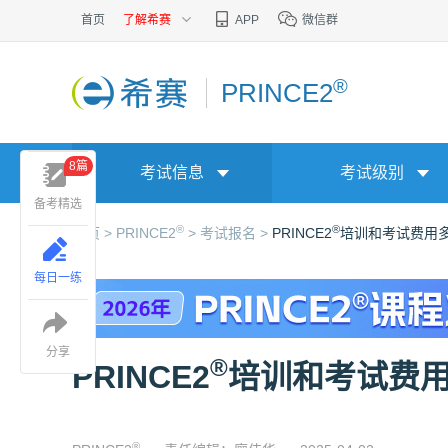
首页
了解希赛
APP
微信群
®
PRINCE2
8篇
考试信息
考试级别
备考精选
®
®
首页 >
PRINCE2
>
考试报名 >
PRINCE2
培训和考试费用
每日一练
分享
®
PRINCE2
培训和考试费
®