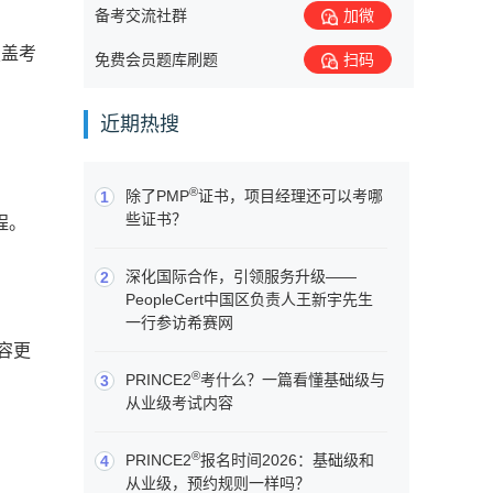
备考交流社群
加微
覆盖考
免费会员题库刷题
扫码
近期热搜
®
除了PMP
证书，项目经理还可以考哪
1
些证书？
程。
深化国际合作，引领服务升级——
2
PeopleCert中国区负责人王新宇先生
一行参访希赛网
容更
®
PRINCE2
考什么？一篇看懂基础级与
3
从业级考试内容
®
PRINCE2
报名时间2026：基础级和
4
从业级，预约规则一样吗？