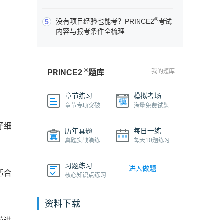
®
没有项目经验也能考？PRINCE2
考试
5
内容与报考条件全梳理
®
我的题库
PRINCE2
题库
章节练习
模拟考场
章节专项突破
海量免费试题
仔细
历年真题
每日一练
真题实战演练
每天10题练习
习题练习
进入做题
适合
核心知识点练习
资料下载