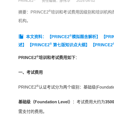
PRINCE2
责任编辑：廖伟华
2025-04-02
®
摘要：PRINCE2
培训和考试费用因级别和培训机构
机构。
®
本文资料：
【PRINCE2
模拟题含解析】
【PRI
®
述】
【PRINCE2
第七版知识点大纲】
【PRINCE2
®
PRINCE2
培训和考试费用如下
：
一、考试费用
®
PRINCE2
认证考试分为两个级别：基础级(Foundation L
基础级（Foundation Level）
：考试费用大约为
35
需支付的费用。