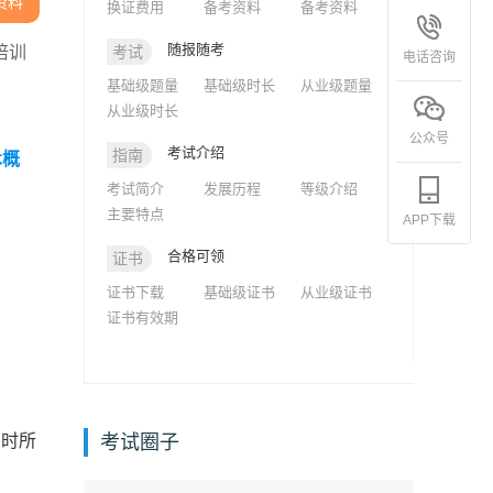
资料
换证费用
备考资料
备考资料
随报随考
培训
考试
电话咨询
基础级题量
基础级时长
从业级题量
从业级时长
公众号
考试介绍
指南
术概
考试简介
发展历程
等级介绍
主要特点
APP下载
合格可领
证书
证书下载
基础级证书
从业级证书
证书有效期
名时所
考试圈子