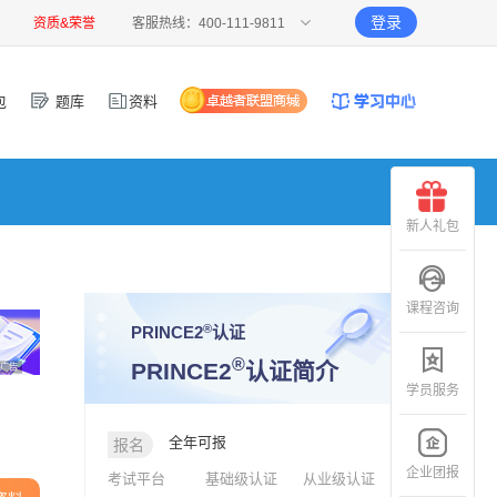
登录
资质&荣誉
客服热线：400-111-9811
包
题库
资料
新人礼包
课程咨询
®
PRINCE2
认证
®
PRINCE2
认证简介
广告
学员服务
全年可报
报名
企业团报
考试平台
基础级认证
从业级认证