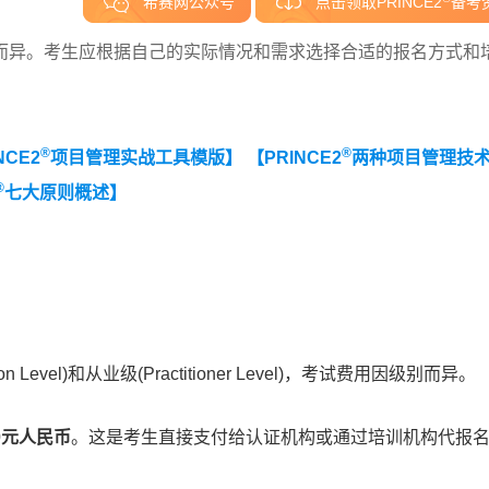
希赛网公众号
点击领取PRINCE2
备考
而异。考生应根据自己的实际情况和需求选择合适的报名方式和
®
®
NCE2
项目管理实战工具模版】
【PRINCE2
两种项目管理技
®
七大原则概述】
evel)和从业级(Practitioner Level)，考试费用因级别而异。
00元人民币
。这是考生直接支付给认证机构或通过培训机构代报