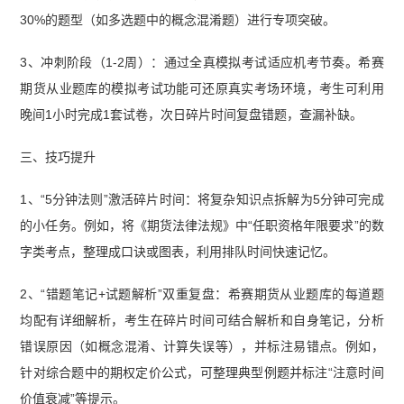
30%的题型（如多选题中的概念混淆题）进行专项突破。
3、冲刺阶段（1-2周）：通过全真模拟考试适应机考节奏。希赛
期货从业题库的模拟考试功能可还原真实考场环境，考生可利用
晚间1小时完成1套试卷，次日碎片时间复盘错题，查漏补缺。
三、技巧提升
1、“5分钟法则”激活碎片时间：将复杂知识点拆解为5分钟可完成
的小任务。例如，将《期货法律法规》中“任职资格年限要求”的数
字类考点，整理成口诀或图表，利用排队时间快速记忆。
2、“错题笔记+试题解析”双重复盘：希赛期货从业题库的每道题
均配有详细解析，考生在碎片时间可结合解析和自身笔记，分析
错误原因（如概念混淆、计算失误等），并标注易错点。例如，
针对综合题中的期权定价公式，可整理典型例题并标注“注意时间
价值衰减”等提示。