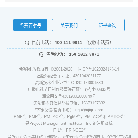
希赛百家号
关于我们
证书查询
售前电话：
400-111-9811
（仅收市话费）
售后投诉：
156-1612-8671
希赛网 版权所有 ©2001-2026
湘ICP备10203241号-14
出版物经营许可证：4301042021177
高新技术企业证书：GR202143001539
广播电视节目制作经营许可证： (湘)字00833号
湘公网安备43019002000749号
违法和不良信息举报电话：15673157832
举报/反馈/投诉邮箱：ujigu@ujigu.com
®
®
®
®
®
®
PMP
，PMP
，PMI-ACP
，PgMP
，PMI-ACP
和PMBOK
是Project Management Institute，Inc.的注册商标
®
®
ITIL
、PRINCE2
是PeopleCert集团的注册商标，经PeopleCert授权使用，保留所有权利