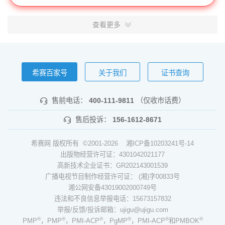
查看更多
希赛百家号
关于我们
证书查询
售前电话：
400-111-9811
（仅收市话费）
售后投诉：
156-1612-8671
希赛网 版权所有 ©2001-2026
湘ICP备10203241号-14
出版物经营许可证：4301042021177
高新技术企业证书：GR202143001539
广播电视节目制作经营许可证： (湘)字00833号
湘公网安备43019002000749号
违法和不良信息举报电话：15673157832
举报/反馈/投诉邮箱：ujigu@ujigu.com
®
®
®
®
®
®
PMP
，PMP
，PMI-ACP
，PgMP
，PMI-ACP
和PMBOK