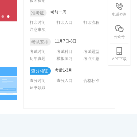
报名费用
考前一周
准考证
电话咨询
打印时间
打印入口
打印流程
注意事项
公众号
11月7日-8日
考试安排
考试时间
考试科目
考试题型
历年真题
模拟练习
考点汇总
APP下载
考后1-3月
查分领证
查分时间
查分入口
合格标准
证书领取