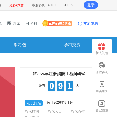
登录
报
资质&荣誉
客服热线：400-111-9811
包
题库
资料
学习包
学习交流
新人礼包
课程咨询
注册消防工程师
距2026年
考试
0
9
1
还有
天
学员服务
预计2026年8月起
考试报名
企业团报
报名时间
报名入口
报名条件