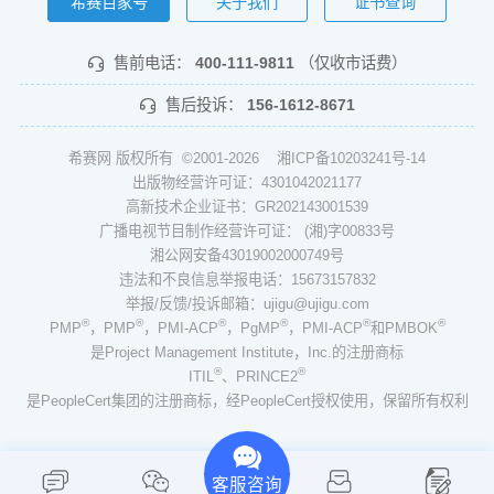
希赛百家号
关于我们
证书查询
售前电话：
400-111-9811
（仅收市话费）
售后投诉：
156-1612-8671
希赛网 版权所有 ©2001-2026
湘ICP备10203241号-14
出版物经营许可证：4301042021177
高新技术企业证书：GR202143001539
广播电视节目制作经营许可证： (湘)字00833号
湘公网安备43019002000749号
违法和不良信息举报电话：15673157832
举报/反馈/投诉邮箱：ujigu@ujigu.com
®
®
®
®
®
®
PMP
，PMP
，PMI-ACP
，PgMP
，PMI-ACP
和PMBOK
是Project Management Institute，Inc.的注册商标
®
®
ITIL
、PRINCE2
是PeopleCert集团的注册商标，经PeopleCert授权使用，保留所有权利
客服咨询