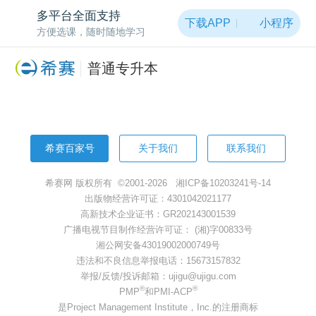
非常抱歉，页面被黑洞吸走啦~
多平台全面支持
下载APP
小程序
方便选课，随时随地学习
返回首页
普通专升本
希赛百家号
关于我们
联系我们
希赛网 版权所有 ©2001-2026
湘ICP备10203241号-14
出版物经营许可证：4301042021177
高新技术企业证书：GR202143001539
广播电视节目制作经营许可证： (湘)字00833号
湘公网安备43019002000749号
违法和不良信息举报电话：15673157832
举报/反馈/投诉邮箱：ujigu@ujigu.com
®
®
PMP
和PMI-ACP
是Project Management Institute，Inc.的注册商标