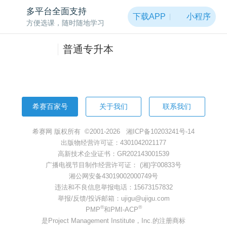
非常抱歉，页面被黑洞吸走啦~
多平台全面支持
下载APP
小程序
方便选课，随时随地学习
返回首页
普通专升本
希赛百家号
关于我们
联系我们
希赛网 版权所有 ©2001-2026
湘ICP备10203241号-14
出版物经营许可证：4301042021177
高新技术企业证书：GR202143001539
广播电视节目制作经营许可证： (湘)字00833号
湘公网安备43019002000749号
违法和不良信息举报电话：15673157832
举报/反馈/投诉邮箱：ujigu@ujigu.com
®
®
PMP
和PMI-ACP
是Project Management Institute，Inc.的注册商标