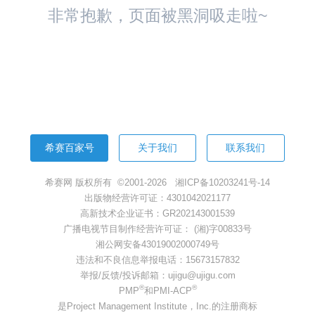
非常抱歉，页面被黑洞吸走啦~
返回首页
希赛百家号
关于我们
联系我们
希赛网 版权所有 ©2001-2026
湘ICP备10203241号-14
出版物经营许可证：4301042021177
高新技术企业证书：GR202143001539
广播电视节目制作经营许可证： (湘)字00833号
湘公网安备43019002000749号
违法和不良信息举报电话：15673157832
举报/反馈/投诉邮箱：ujigu@ujigu.com
®
®
PMP
和PMI-ACP
是Project Management Institute，Inc.的注册商标