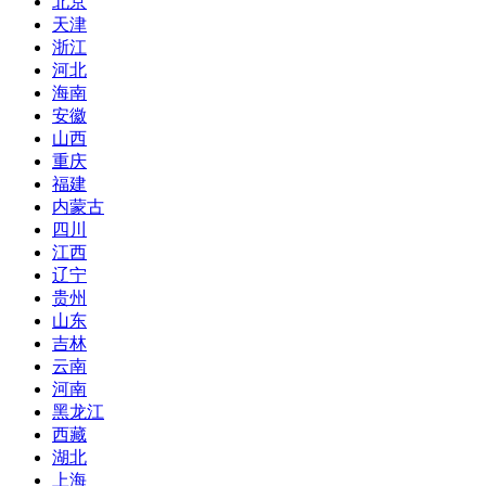
北京
天津
浙江
河北
海南
安徽
山西
重庆
福建
内蒙古
四川
江西
辽宁
贵州
山东
吉林
云南
河南
黑龙江
西藏
湖北
上海