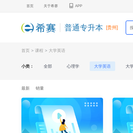
首页
关于希赛
APP
普通专升本
[贵州]
首页
>
课程
>
大学英语
小类：
全部
心理学
大学英语
大
基础会计
市场营销学
艺术概论
最新
销量
河北省《数学（一）》
河北省《数学（
内蒙古《高等数学I》
内蒙古《高等数学I
电子商务