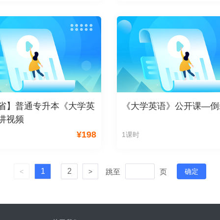
省】普通专升本《大学英
《大学英语》公开课—倒
讲视频
¥
198
1课时
1
2
跳至
页
<
>
确定