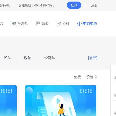
登录
信息举报
客服热线：400-118-7898
|
注册
程
学习包
题库
资料
民法
政治
经济学
[展开]
理
生理学
免费
价格
山东省《高等数学III》
育理论
经济学与管理学基础