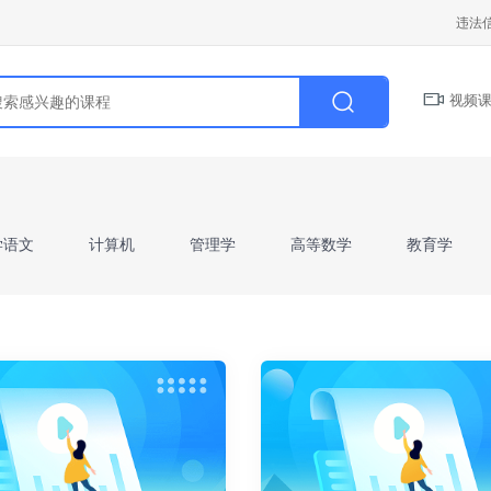
违法
视频课
学语文
计算机
管理学
高等数学
教育学
学前教育学
病理解剖学
财会基础
人力资源管
二）》
山东省《高等数学I》
山东省《高等数学II》
I》
西方经济学
微观经济学
宏观经济学
教