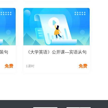
装句
《大学英语》公开课—宾语从句
免费
免费
1课时