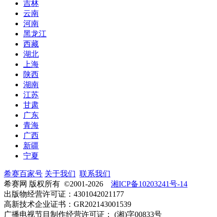
吉林
云南
河南
黑龙江
西藏
湖北
上海
陕西
湖南
江苏
甘肃
广东
青海
广西
新疆
宁夏
希赛百家号
关于我们
联系我们
希赛网 版权所有 ©2001-2026
湘ICP备10203241号-14
出版物经营许可证：4301042021177
高新技术企业证书：GR202143001539
广播电视节目制作经营许可证： (湘)字00833号