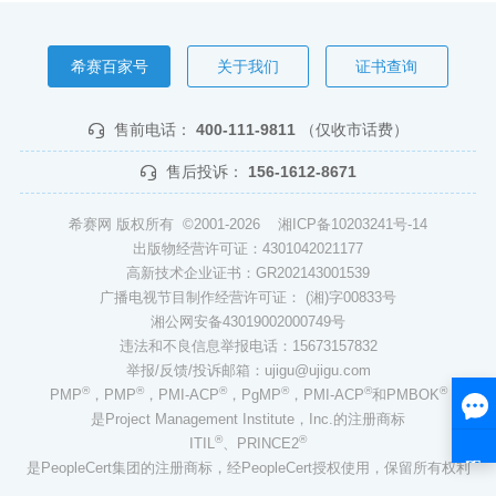
希赛百家号
关于我们
证书查询
售前电话：
400-111-9811
（仅收市话费）
售后投诉：
156-1612-8671
希赛网 版权所有 ©2001-2026
湘ICP备10203241号-14
出版物经营许可证：4301042021177
高新技术企业证书：GR202143001539
广播电视节目制作经营许可证： (湘)字00833号
湘公网安备43019002000749号
违法和不良信息举报电话：15673157832
举报/反馈/投诉邮箱：ujigu@ujigu.com
®
®
®
®
®
®
PMP
，PMP
，PMI-ACP
，PgMP
，PMI-ACP
和PMBOK
是Project Management Institute，Inc.的注册商标
®
®
ITIL
、PRINCE2
是PeopleCert集团的注册商标，经PeopleCert授权使用，保留所有权利