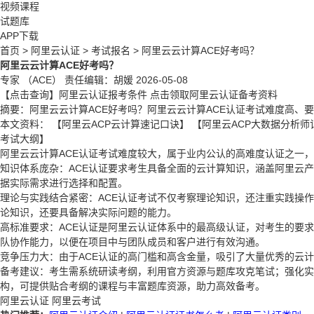
视频课程
试题库
APP下载
首页 >
阿里云认证 >
考试报名 >
阿里云云计算ACE好考吗？
阿里云云计算ACE好考吗？
专家 （ACE）
责任编辑：胡媛
2026-05-08
【点击查询】阿里云认证报考条件
点击领取阿里云认证备考资料
摘要：阿里云云计算ACE好考吗？阿里云云计算ACE认证考试难度高
本文资料：
【阿里云ACP云计算速记口诀】
【阿里云ACP大数据分析师
考试大纲】
阿里云云计算ACE认证考试难度较大，属于业内公认的高难度认证之一
知识体系庞杂：ACE认证要求考生具备全面的云计算知识，涵盖阿里云
据实际需求进行选择和配置。
理论与实践结合紧密：ACE认证考试不仅考察理论知识，还注重实践操
论知识，还要具备解决实际问题的能力。
高标准要求：ACE认证是阿里云认证体系中的最高级认证，对考生的要
队协作能力，以便在项目中与团队成员和客户进行有效沟通。
竞争压力大：由于ACE认证的高门槛和高含金量，吸引了大量优秀的云
备考建议：考生需系统研读考纲，利用官方资源与题库攻克笔试；强化实
构，可提供贴合考纲的课程与丰富题库资源，助力高效备考。
阿里云认证
阿里云考试