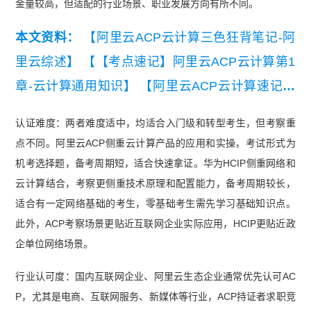
金量较高，但适配的行业场景、职业发展方向有所不同。
本文资料：
【阿里云ACP云计算三色狂背笔记-阿
里云综述】
【【考点速记】阿里云ACP云计算第1
章-云计算通用知识】
【阿里云ACP云计算速记口
诀】
【阿里云ACP大数据分析师记忆口诀】
认证难度：两者难度适中，均适合入门级和转型考生，但考察重
®
【【备考精华】PMI-ACP
大数据高级工程师知识
点不同。阿里云ACP侧重云计算产品的应用和实操，考试形式为
集锦】
【【考点速记】阿里云ACP大数据分析师知
机考选择题，备考周期短，适合快速拿证。华为HCIP侧重网络和
识点集锦】
云计算结合，考察更侧重技术原理和配置能力，备考周期较长，
适合有一定网络基础的考生，零基础考生需先学习基础知识点。
此外，ACP考察场景更贴近互联网企业实际应用，HCIP更贴近政
企单位网络场景。
行业认可度：国内互联网企业、阿里云生态企业通常优先认可AC
P，尤其是电商、互联网服务、新媒体等行业，ACP持证者求职竞