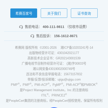
希赛百家号
关于我们
证书查询
售前电话：
400-111-9811
（仅收市话费）
售后投诉：
156-1612-8671
希赛网 版权所有 ©2001-2026
湘ICP备10203241号-14
出版物经营许可证：4301042021177
高新技术企业证书：GR202143001539
广播电视节目制作经营许可证： (湘)字00833号
湘公网安备43019002000749号
违法和不良信息举报电话：15673157832
举报/反馈/投诉邮箱：ujigu@ujigu.com
®
®
®
®
®
®
PMP
，PMP
，PMI-ACP
，PgMP
，PMI-ACP
和PMBOK
是Project Management Institute，Inc.的注册商标
®
®
ITIL
、PRINCE2
是PeopleCert集团的注册商标，经PeopleCert授权使用，保留所有权利