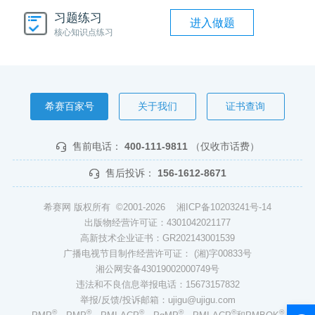
习题练习
进入做题
核心知识点练习
希赛百家号
关于我们
证书查询
售前电话：
400-111-9811
（仅收市话费）
售后投诉：
156-1612-8671
希赛网 版权所有 ©2001-2026
湘ICP备10203241号-14
出版物经营许可证：4301042021177
高新技术企业证书：GR202143001539
广播电视节目制作经营许可证： (湘)字00833号
湘公网安备43019002000749号
违法和不良信息举报电话：15673157832
举报/反馈/投诉邮箱：ujigu@ujigu.com
®
®
®
®
®
®