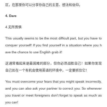
区，在那里你可以分享你自己的主意、想法和信仰。
4. Dare
4.无所畏惧
This usually seems to be the most difficult part, but you have to
conquer yourself! If you find yourself in a situation where you h
ave the chance to use English grab it!
这通常看起来是最困难的部分，但你必须战胜自己！如果你发现
自己处在一个有机会使用英语的环境中，一定要抓住它！
You must overcome your fears that you might speak incorrectly,
and you can also ask your partner to correct you. So whenever
you travel or meet foreigners don’t forget to speak as much as
you can!