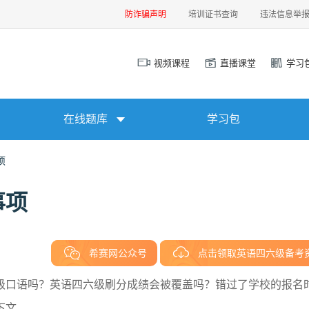
防诈骗声明
培训证书查询
违法信息举
视频课程
直播课堂
学习
在线题库
学习包
项
事项
希赛网公众号
点击领取英语四六级备考
级口语吗？英语四六级刷分成绩会被覆盖吗？错过了学校的报名
下文。