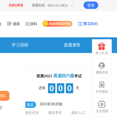
登录
报
资质&荣誉
客服热线：400-111-9811
包
题库
资料
学习视频
直播课堂
新人礼包
课程咨询
英语四六级
距离2021
考试
0
0
0
还有
天
学员服务
资料
2021年3月开始
报名
时
企业团报
报名时间
报名条件
报名入口