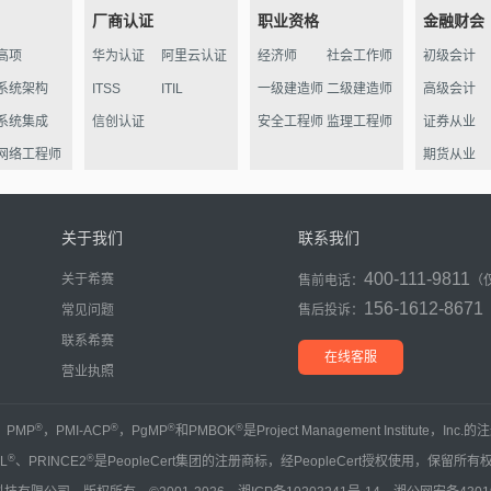
厂商认证
职业资格
金融财会
高项
华为认证
阿里云认证
经济师
社会工作师
初级会计
系统架构
ITSS
ITIL
一级建造师
二级建造师
高级会计
系统集成
信创认证
安全工程师
监理工程师
证券从业
网络工程师
期货从业
信管
软件评测
关于我们
联系我们
数据库
400-111-9811
关于希赛
售前电话：
（
程序员
156-1612-8671
常见问题
售后投诉：
信息处理员
联系希赛
初级通信
在线客服
营业执照
®
®
®
®
，PMP
，PMI-ACP
，PgMP
和PMBOK
是Project Management Institute，Inc
®
®
IL
、PRINCE2
是PeopleCert集团的注册商标，经PeopleCert授权使用，保留所有