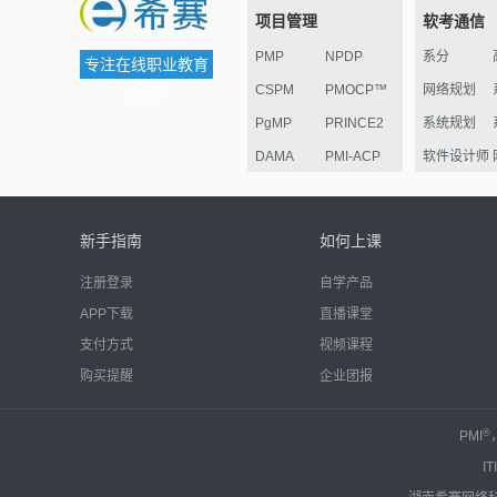
项目管理
软考通信
PMP
NPDP
系分
专注在线职业教育
CSPM
PMOCP™
网络规划
25年
PgMP
PRINCE2
系统规划
DAMA
PMI-ACP
软件设计师
ESG
华为项目管
监理
理认证
电子商务
新手指南
如何上课
信息安全
注册登录
自学产品
嵌入式
APP下载
直播课堂
网络管理员
支付方式
视频课程
系统运行
购买提醒
企业团报
中级通信
®
PMI
IT