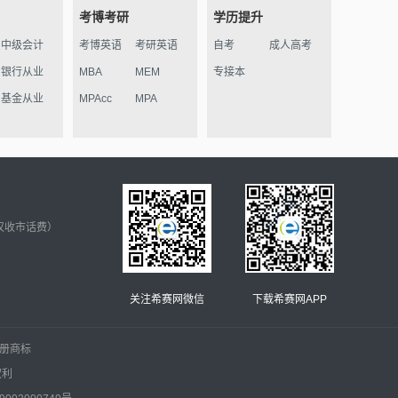
考博考研
学历提升
中级会计
考博英语
考研英语
自考
成人高考
银行从业
MBA
MEM
专接本
基金从业
MPAcc
MPA
仅收市话费）
关注希赛网微信
下载希赛网APP
.的注册商标
权利