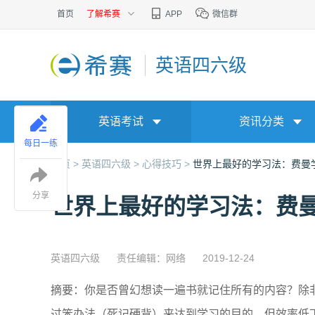
首页
了解希赛
APP
微信群
英语四六级
英语考试
资讯分类
每日一练
首页 >
英语四六级 >
心得技巧 >
世界上最好的学习法：费曼
分享
世界上最好的学习法：费
英语四六级
责任编辑：网络
2019-12-24
摘要：你是否曾幻想读一遍书就记住所有的内容？除
过笨办法（死记硬背）来达到学习的目的，但效率低