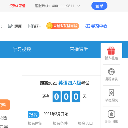
登录
报
资质&荣誉
客服热线：400-111-9811
包
题库
资料
学习视频
直播课堂
新人礼包
课程咨询
英语四六级
距离2021
考试
0
0
0
还有
天
学员服务
资料
2021年3月开始
报名
以通
企业团报
报名时间
报名条件
报名入口
费曼