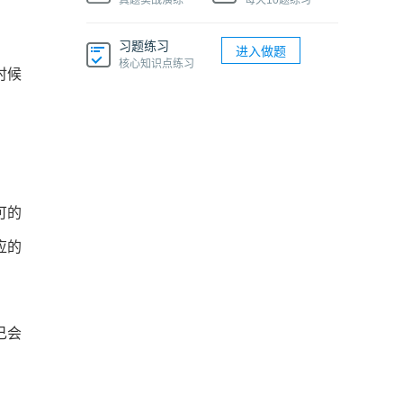
真题实战演练
每天10题练习
习题练习
进入做题
核心知识点练习
时候
可的
应的
己会