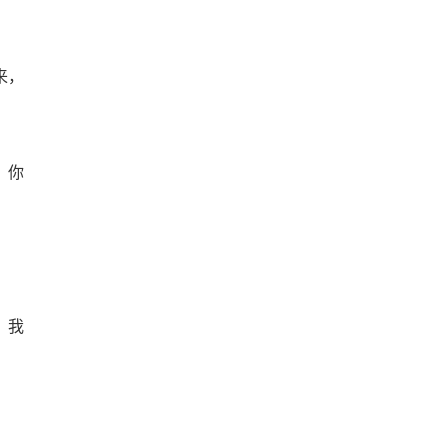
来，
，你
，我