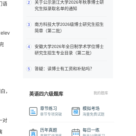
关于公示浙江大学2026年秋季博士研
2
门语
究生拟录取名单的通知
南方科技大学2026级博士研究生招生
3
简章（第二批）
lev
完
安徽大学2026年全日制学术学位博士
4
研究生招生专业目录（第二批）
答疑：读博士有工资和补贴吗？
5
明白，
我的题库
英语四六级题库
章节练习
模拟考场
章节专项突破
海量免费试题
一对
历年真题
每日一练
演