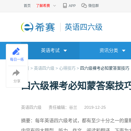
首页
了解希赛
APP
微信群
英语四六级
英语考试
资讯分类
每日一练
首页 >
英语四六级 >
心得技巧 >
四六级裸考必知蒙答案技巧
分享
四六级裸考必知蒙答案技
英语四六级
责任编辑：谷兰
2019-12-25
摘要：每年英语四六级考试，都有至少十分之一的童
内容有四大题型，听力、作文、阅读和翻译，下面为