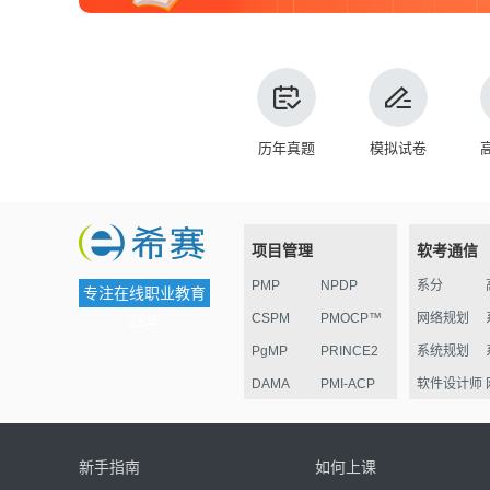
历年真题
模拟试卷
项目管理
软考通信
PMP
NPDP
系分
专注在线职业教育
CSPM
PMOCP™
网络规划
25年
PgMP
PRINCE2
系统规划
DAMA
PMI-ACP
软件设计师
ESG
华为项目管
监理
理认证
电子商务
新手指南
如何上课
信息安全