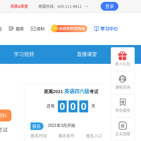
登录
报
资质&荣誉
客服热线：400-111-9811
包
题库
资料
学习视频
直播课堂
新人礼包
课程咨询
英语四六级
距离2021
考试
0
0
0
还有
天
学员服务
资料
2021年3月开始
报名
考试
企业团报
报名时间
报名条件
报名入口