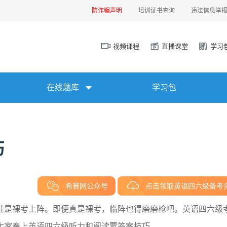
防诈骗声明
培训证书查询
违法信息举
视频课程
直播课堂
学习
在线题库
学习包
巧
希赛网公众号
点击领取英语四六级备考
鞋是裸考上阵。即便真是裸考，临阵也得磨磨枪吧。英语四六级
大家奉上英语四六级听力和阅读蒙答案技巧。