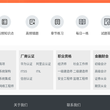
高频知识点
高频错题
章节练习
每日一练
试题
厂商认证
职业资格
金融财会
高项
华为认证
阿里云认证
经济师
社会工作师
初级会计
系统架构
ITSS
ITIL
一级建造师
二级建造师
高级会计
系统集成
信创认证
安全工程师
监理工程师
证券从业
网络工程师
期货从业
信管
软件评测
关于我们
联系我们
数据库