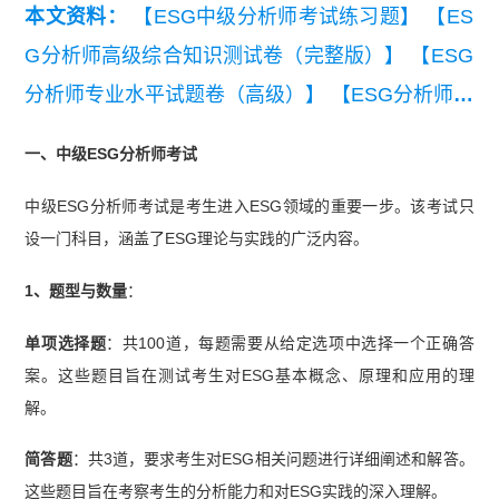
本文资料：
【ESG中级分析师考试练习题】
【ES
G分析师高级综合知识测试卷（完整版）】
【ESG
分析师专业水平试题卷（高级）】
【ESG分析师联
合认证综合知识全真试题（完整版）】
【ESG分析
一、中级ESG分析师考试
师 高级练习题（下午）20250227】
【ESG分析师
中级ESG分析师考试是考生进入ESG领域的重要一步。该考试只
高级练习题（上午）20250227】
【中科电气案例-
设一门科目，涵盖了ESG理论与实践的广泛内容。
2023年度环境社会与公司治理ESG报告】
【长青
科技案例-2023长青科技ESG报告（英文版）】
1、题型与数量
：
【五粮液案例-2023年度ESG报告】
【ESG分析师
单项选择题
：共100道，每题需要从给定选项中选择一个正确答
课程大纲及师资介绍】
案。这些题目旨在测试考生对ESG基本概念、原理和应用的理
解。
简答题
：共3道，要求考生对ESG相关问题进行详细阐述和解答。
这些题目旨在考察考生的分析能力和对ESG实践的深入理解。