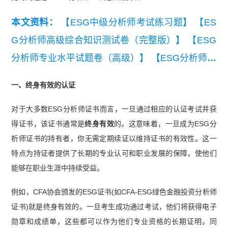
本文资料：
【ESG中级分析师考试练习题】
【ES
G分析师高级综合知识测试卷（完整版）】
【ESG
分析师专业水平试题卷（高级）】
【ESG分析师联
合认证综合知识全真试题（完整版）】
【ESG分析
一、终身有效的认证
师 高级练习题（下午）20250227】
【ESG分析师
对于大多数ESG分析师证书而言，一旦通过相应的认证考试并获
高级练习题（上午）20250227】
【中科电气案例-
得证书，该证书通常是
终身有效
的。这意味着，一旦成为ESG分
2023年度环境社会与公司治理ESG报告】
【长青
析师证书的持有者，你无需定期续证以维持证书的有效性。这一
科技案例-2023长青科技ESG报告（英文版）】
特点为持证者提供了长期的专业认可和职业发展的保障，使他们
【五粮液案例-2023年度ESG报告】
【ESG分析师
能够在职业生涯中持续受益。
课程大纲及师资介绍】
例如，CFA协会颁发的ESG证书(如CFA-ESG绿色金融投资分析师
证书)就是终身有效的。一旦考生成功通过考试，他们将获得电子
勋章和成绩单，这些都可以作为他们专业资格的长期证明。同