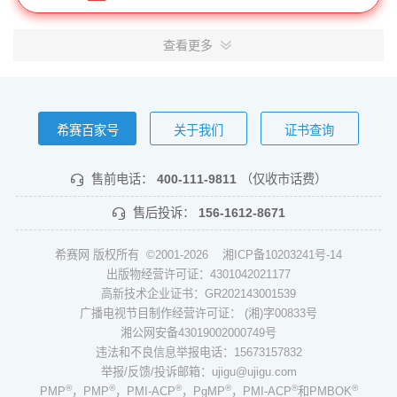
查看更多
希赛百家号
关于我们
证书查询
售前电话：
400-111-9811
（仅收市话费）
售后投诉：
156-1612-8671
希赛网 版权所有 ©2001-2026
湘ICP备10203241号-14
出版物经营许可证：4301042021177
高新技术企业证书：GR202143001539
广播电视节目制作经营许可证： (湘)字00833号
湘公网安备43019002000749号
违法和不良信息举报电话：15673157832
举报/反馈/投诉邮箱：ujigu@ujigu.com
®
®
®
®
®
®
PMP
，PMP
，PMI-ACP
，PgMP
，PMI-ACP
和PMBOK