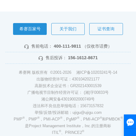
希赛百家号
关于我们
证书查询
售前电话：
400-111-9811
（仅收市话费）
售后投诉：
156-1612-8671
希赛网 版权所有 ©2001-2026
湘ICP备10203241号-14
出版物经营许可证：4301042021177
高新技术企业证书：GR202143001539
广播电视节目制作经营许可证： (湘)字00833号
湘公网安备43019002000749号
违法和不良信息举报电话：15673157832
举报/反馈/投诉邮箱：ujigu@ujigu.com
®
®
®
®
®
®
PMP
，PMP
，PMI-ACP
，PgMP
，PMI-ACP
和PMBOK
是Project Management Institute，Inc.的注册商标
®
®
ITIL
、PRINCE2