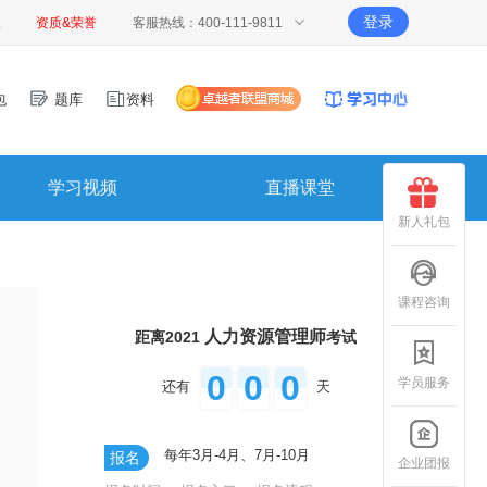
登录
报
资质&荣誉
客服热线：400-111-9811
包
题库
资料
学习视频
直播课堂
新人礼包
课程咨询
人力资源管理师
距离2021
考试
0
0
0
学员服务
还有
天
每年3月-4月、7月-10月
报名
企业团报