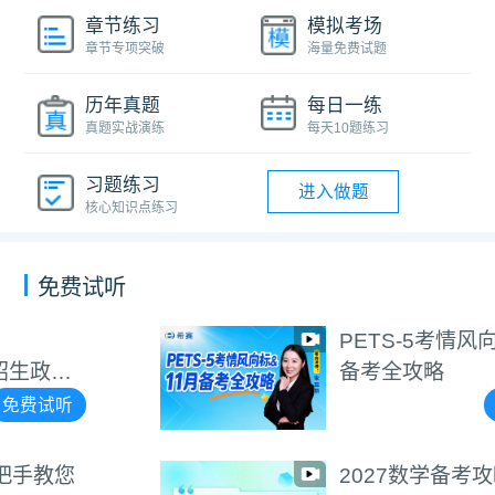
章节练习
模拟考场
章节专项突破
海量免费试题
历年真题
每日一练
真题实战演练
每天10题练习
习题练习
进入做题
核心知识点练习
免费试听
PETS-5考情风向标&11月
备考全攻略
免费试听
2027数学备考攻略