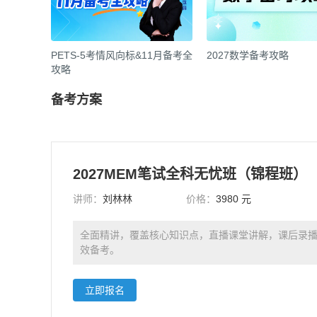
PETS-5考情风向标&11月备考全
2027数学备考攻略
攻略
备考方案
2027MEM笔试全科无忧班（锦程班）
讲师：
刘林林
价格：
3980 元
全面精讲，覆盖核心知识点，直播课堂讲解，课后录
效备考。
立即报名