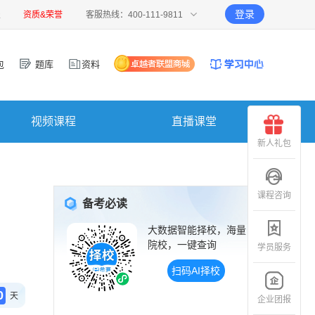
登录
报
资质&荣誉
客服热线：400-111-9811
包
题库
资料
视频课程
直播课堂
新人礼包
课程咨询
）
备考必读
大数据智能择校，海量
院校，一键查询
学员服务
扫码AI择校
0
天
企业团报