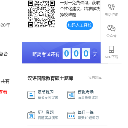
一对一免费咨询，获取
个性化建议，精准解决
择校难题
电话咨询
20年
扫码人工择校
公众号
0
0
0
复合
距离考试还有
天
APP下载
我的题库
汉语国际教育硕士题库
，共有
查看
章节练习
模拟考场
章节专项突破
海量免费试题
历年真题
每日一练
真题实战演练
每天10题练习