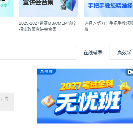
2025-2027希赛MBA/MEM院校
选择＞努力！手把手教您
招生政策宣讲会合集
校
在线辅导
高效学
播，高