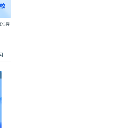
精准择
习