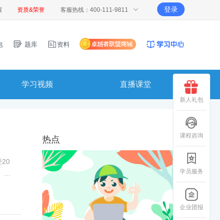
登录
报
资质&荣誉
客服热线：400-111-9811
包
题库
资料
学习视频
直播课堂
新人礼包
课程咨询
热点
20
学员服务
。考
请，
企业团报