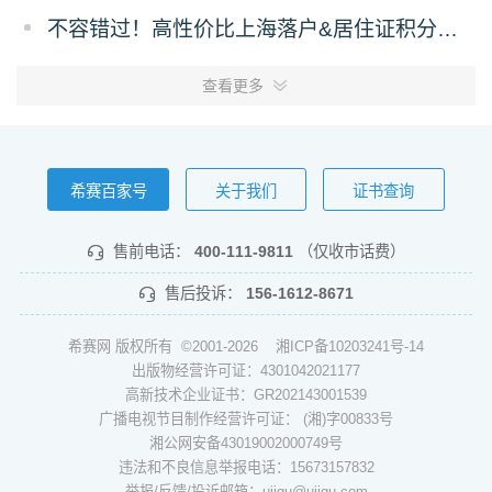
不容错过！高性价比上海落户&居住证积分策略
查看更多
希赛百家号
关于我们
证书查询
售前电话：
400-111-9811
（仅收市话费）
售后投诉：
156-1612-8671
希赛网 版权所有 ©2001-2026
湘ICP备10203241号-14
出版物经营许可证：4301042021177
高新技术企业证书：GR202143001539
广播电视节目制作经营许可证： (湘)字00833号
湘公网安备43019002000749号
违法和不良信息举报电话：15673157832
举报/反馈/投诉邮箱：ujigu@ujigu.com