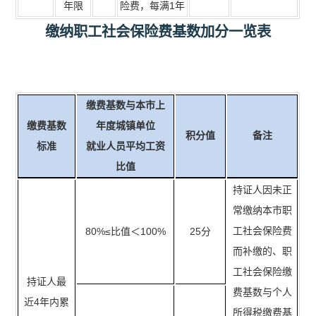
年限
险费，每满1年
缴纳职工社会保险费基数加分一览表
缴费基数与本市上
缴费基数
年度城镇单位
积分值
备注
标准
就业人员平均工资
比值
持证人因未正
常缴纳本市职
工社会保险费
80%≤比值＜100%
25分
而补缴的、职
工社会保险缴
持证人最
费基数与个人
近4年内累
所得税缴费基