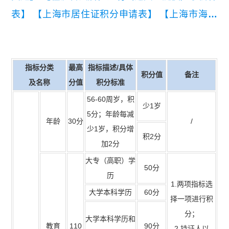
表】
【上海市居住证积分申请表】
【上海市海外
人才居住证申请表】
指标分类
最高
指标描述/具体
积分值
备注
及名称
分值
积分标准
56-60周岁，积
少1岁
5分；年龄每减
年龄
30分
/
少1岁，积分增
积2分
加2分
大专（高职）学
50分
历
1.两项指标选
大学本科学历
60分
择一项进行积
分；
大学本科学历和
教育
110
90分
2.持证人以