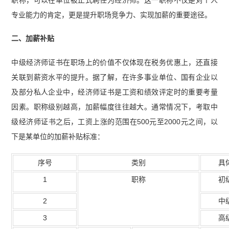
题估分卷（11.17）下午】
【2024年中级经济师基
专业能力的肯定，更是提升职场竞争力、实现加薪的重要途径。
础知识真题估分卷（11.16）下午【完整版】.pdf】
二、加薪补贴
【【希赛网】2024年中级经济师基础知识真题估分
中级经济师证书在职场上的价值不仅体现在税务优惠上，还直接
卷（11.17）下午.pdf】
【2024年中级经济师基础
关联到薪资水平的提升。据了解，在许多事业单位、国有企业以
知识真题估分卷（11.16）上午【完整版】.pdf】
及部分私人企业中，经济师证书是工资和绩效评定时的重要考量
【【希赛网】2024年初级经济师人力资源真题估分
因素。职称级别越高，加薪幅度往往越大。通常情况下，考取中
卷（11.16）上午.pdf】
级经济师证书之后，工资上涨的范围在500元至2000元之间，以
下是某单位的加薪补贴标准：
序号
类别
具
1
职称
初
2
中
3
高