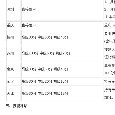
1、具
深圳
直接落户
2、具
注:本
重庆
直接落户
重庆
专业
杭州
高级80分;中级60分;初级40分
(含电
技能人
苏州
高级100分;中级60分;初级20分
证材料
具有副
南京
高级80分;中级60分;初级40分
100
武汉
高级30分:中级20分;初级15分
持有
持有
天津
高级30分;中级20分;初级15分
加分
五、技能补贴