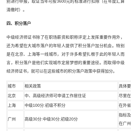
别进行申报，取证当年可按3600元的标准进行扣除（在年度汇算
清缴时）。
四、积分落户
中级经济师证书除了在职场薪资和职称评定上发挥重要作用外，
还为希望在大城市落户的年轻人提供了积分落户加分机会。特别
是在北京、上海等一线城市，对于许多希望扎根于此的年轻人而
言，积分落户是他们实现城市定居梦想的重要途径。而取得中级
经济师证书，就可以在这些城市的积分落户政策中获得加分。
城市
相关政策
具体
北京
中、高级经济师可申请工作居住证
尽里
上海
中级100分:初级不积分
在外
指标
广州
高级30分:中级30分;初级20分
在广州