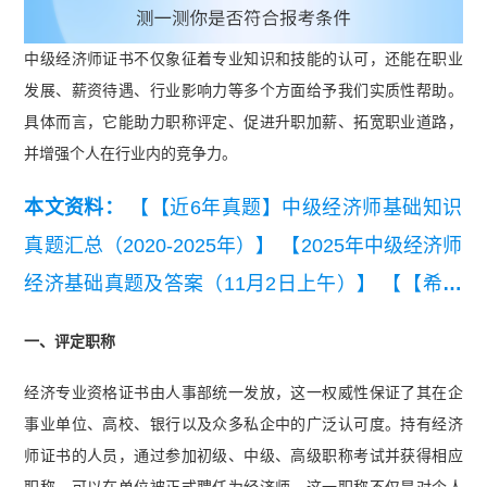
中级经济师证书不仅象征着专业知识和技能的认可，还能在职业
发展、薪资待遇、行业影响力等多个方面给予我们实质性帮助。
具体而言，它能助力职称评定、促进升职加薪、拓宽职业道路，
并增强个人在行业内的竞争力。
本文资料：
【【近6年真题】中级经济师基础知识
真题汇总（2020-2025年）】
【2025年中级经济师
经济基础真题及答案（11月2日上午）】
【【希赛
网】2025年中级经济师经济基础真题估分卷（11月
一、评定职称
1日上午）.pdf】
【2024年中级经济师人力资源真
经济专业资格证书由人事部统一发放，这一权威性保证了其在企
题估分卷（11.17）下午【完整版】.pdf】
【2024
事业单位、高校、银行以及众多私企中的广泛认可度。持有经济
年中级经济师人力资源真题估分卷（11.16）下午
师证书的人员，通过参加初级、中级、高级职称考试并获得相应
【完整版】.pdf】
【2024年中级经济师工商管理真
职称，可以在单位被正式聘任为经济师。这一职称不仅是对个人