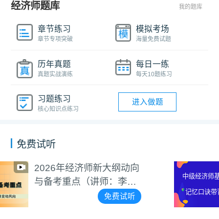
经济师题库
我的题库
章节练习
模拟考场
章节专项突破
海量免费试题
历年真题
每日一练
真题实战演练
每天10题练习
习题练习
进入做题
核心知识点练习
免费试听
动向
中级经济师基础知识
中级经济师基础知识
李碧
口诀带背视频（讲师
记忆口诀带背视频
碧茹）
试听
免费
（讲师：李碧茹）