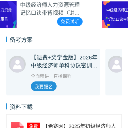
管理
中级经济师工商管理
中级经济师工商管理
讲
口诀带背视频（讲师
记忆口诀带背视频
碧茹）
试听
免费
（讲师：李碧茹）
备考方案
【退费+奖学金版】2026年
中级经济师单科协议密训旗
舰班
全面精讲
直播课程
我要报名
资料下载
【希赛网】2025年初级经济师人