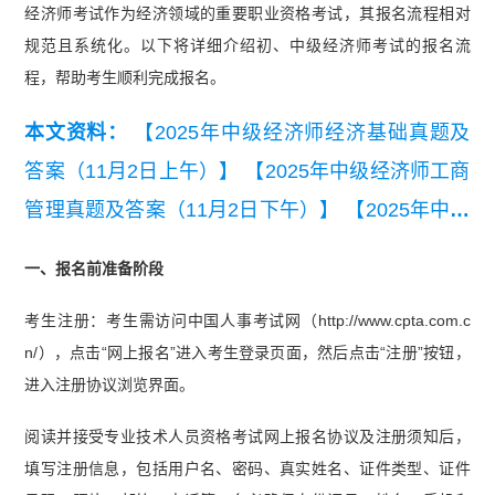
经济师考试作为经济领域的重要职业资格考试，其报名流程相对
规范且系统化。以下将详细介绍初、中级经济师考试的报名流
程，帮助考生顺利完成报名。
本文资料：
【2025年中级经济师经济基础真题及
答案（11月2日上午）】
【2025年中级经济师工商
管理真题及答案（11月2日下午）】
【2025年中级
经济师经济基础真题（11月2日下午）】
【2025年
一、报名前准备阶段
中级经济师金融专业真题（11月2日上午）】
考生注册：考生需访问中国人事考试网（http://www.cpta.com.c
【【希赛网】2025年中级经济师财政税收真题估分
n/），点击“网上报名”进入考生登录页面，然后点击“注册”按钮，
卷（11月1日下午）.pdf】
【【希赛网】2025年中
进入注册协议浏览界面。
级经济师人力资源真题估分卷（11月1日下午）.pd
阅读并接受专业技术人员资格考试网上报名协议及注册须知后，
f】
填写注册信息，包括用户名、密码、真实姓名、证件类型、证件