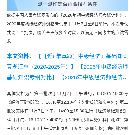
依据中国人事考试网发布的《2026年初中级经济师考试计划》，
2026年度初级经济师资格考试定于11月7日至8日举行。本次考试
共设四个批次，覆盖全天候多个时段，以满足不同考生的应试需
求。
本文资料：
【【近6年真题】中级经济师基础知识
真题汇总（2020-2025年）】
【2026年中级经济师
基础知识考纲对比】
【2026年中级经济师经济基
础各章节母题汇总】
【2026年中级经济师人力资
具体安排为：第一批次于11月7日上午进行，08:30至10:00考
源各章节母题汇总】
【2026年中级经济师《工商
《经济基础知识》，10:40至12:10考《专业知识和实务》；第二
管理》学习进度规划打卡表】
【初级经济师考试历
批次安排在11月7日下午，14:00至15:30进行《经济基础知识》
年真题汇总（2018-2024年）】
科目测试，16:10至17:40进行《专业知识和实务》科目测试；第
三批次于11月8日上午延续相同科目顺序与时间结构；第四批次则