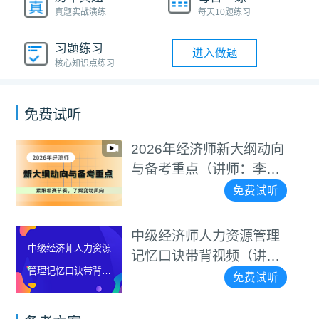
真题实战演练
每天10题练习
习题练习
进入做题
核心知识点练习
免费试听
026年经济师新大纲动向
中
中级经济师基础知识
备考重点（讲师：李碧
口
记忆口诀带背视频
）
碧
免费试听
（讲师：李碧茹）
级经济师人力资源管理
中
中级经济师工商管理
忆口诀带背视频（讲
口
记忆口诀带背视频
：罗思敏）
碧
免费试听
（讲师：李碧茹）