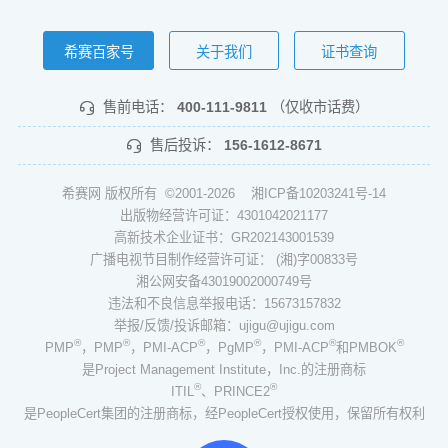
希赛百家号
关于我们
证书查询
售前电话：
400-111-9811
（仅收市话费）
售后投诉：
156-1612-8671
希赛网 版权所有 ©2001-2026
湘ICP备10203241号-14
出版物经营许可证：4301042021177
高新技术企业证书：GR202143001539
广播电视节目制作经营许可证： (湘)字00833号
湘公网安备43019002000749号
违法和不良信息举报电话：15673157832
举报/反馈/投诉邮箱：ujigu@ujigu.com
®
®
®
®
®
®
PMP
，PMP
，PMI-ACP
，PgMP
，PMI-ACP
和PMBOK
是Project Management Institute，Inc.的注册商标
®
®
ITIL
、PRINCE2
是PeopleCert集团的注册商标，经PeopleCert授权使用，保留所有权利