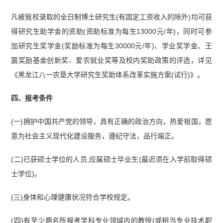
凡被我校录取的全日制博士研究生(有固定工资收入的除外)均可获
得研究生助学金的资助(资助标准为每生13000元/年)，同时可参
加研究生奖学金(奖励标准为每生30000元/年)、学业奖学金、王
震奖励基金创新奖、爱农就业奖等及校内奖助政策的评选，详见
《黑龙江八一农垦大学研究生奖助体系改革实施方案(试行)》。
四、报考条件
(一)拥护中国
共产党
的领导，具有正确的政治方向，热爱祖国，愿
意为社会主义现代化建设服务，遵纪守法，品行端正。
(二)已获硕士学位的人员;应届硕士毕业生(最迟须在入学前取得硕
士学位)。
(三)身体和心理健康状况符合学校规定。
(四)有至少两名所报考学科专业领域内的教授(或相当专业技术职