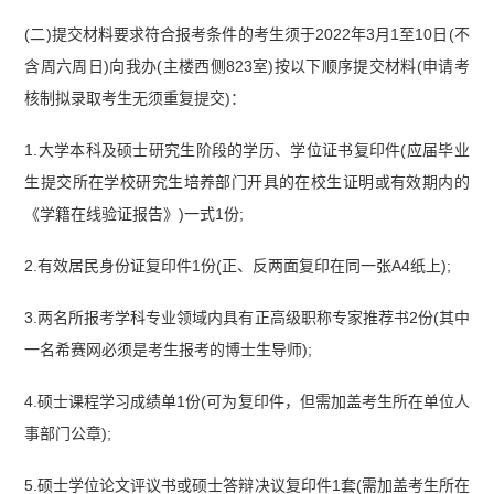
(二)提交材料要求符合报考条件的考生须于2022年3月1至10日(不
含周六周日)向我办(主楼西侧823室)按以下顺序提交材料(申请考
核制拟录取考生无须重复提交)：
1.大学本科及硕士研究生阶段的学历、学位证书复印件(应届毕业
生提交所在学校研究生培养部门开具的在校生证明或有效期内的
《学籍在线验证报告》)一式1份;
2.有效居民身份证复印件1份(正、反两面复印在同一张A4纸上);
3.两名所报考学科专业领域内具有正高级职称专家推荐书2份(其中
一名希赛网必须是考生报考的博士生导师);
4.硕士课程学习成绩单1份(可为复印件，但需加盖考生所在单位人
事部门公章);
5.硕士学位论文评议书或硕士答辩决议复印件1套(需加盖考生所在