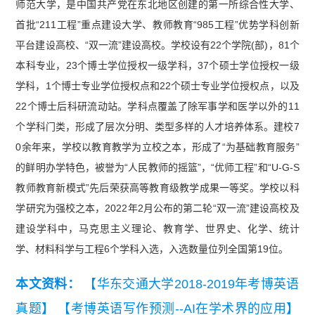
师范大学，是中国
共产党
在东北地区创建的第一所综合性大学、
首批“211工程”重点建设大学、教师教育“985工程”优势学科创新
平台建设高校、“双一流”建设高校。学校设有22个学院(部)，81个
本科专业，23个博士学位授权一级学科，37个硕士学位授权一级
学科，1个博士专业学位授权点和22个硕士专业学位授权点，以及
22个博士后科研流动站。学科点覆盖了除军事学和医学以外的11
个学科门类，形成了层次分明、类型多样的人才培养体系。建校7
0余年来，学校以教育教学为立校之本，形成了“为基础教育服务”
的鲜明办学特色，被誉为“人民教师的摇篮”，“优师工程”和“U-G-S
教师教育新模式”先后荣获高等教育级教学成果一等奖。学校以科
学研究为强校之本，2022年2月公布的第二轮“双一流”建设高校及
建设学科中，马克思主义理论、教育学、世界史、化学、统计
学、材料科学与工程6个学科入选，入选数量位列全国第19位。
本文资料：
【华东交通大学2018-2019年考博英语
真题】
【考博英语写作预测--AI在学术界的应用】