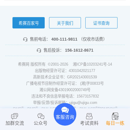
希赛百家号
关于我们
证书查询
售前电话：
400-111-9811
（仅收市话费）
售后投诉：
156-1612-8671
希赛网 版权所有 ©2001-2026
湘ICP备10203241号-14
出版物经营许可证：4301042021177
高新技术企业证书：GR202143001539
广播电视节目制作经营许可证： (湘)字00833号
湘公网安备43019002000749号
违法和不良信息举报电话：15673157832
举报/反馈/投诉邮箱：ujigu@ujigu.com
®
®
®
®
®
®
PMP
，PMP
，PMI-ACP
，PgMP
，PMI-ACP
和PMBOK
是Project Management Institute，Inc.的注册商标
客服咨询
®
®
ITIL
、PRINCE2
加群交流
公众号
考试资料
每日一练
是PeopleCert集团的注册商标，经PeopleCert授权使用，保留所有权利