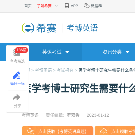
首页
了解希赛
APP
微信群
考博英语
186篇
英语考试
资讯分类
备考精选
首页 >
考博英语 >
考试报名 >
医学考博士研究生需要什么条
每日一练
医学考博士研究生需要什
分享
考博英语
责任编辑：罗双香
2023-01-12
点击获取【考博英语真题】
点击领取考