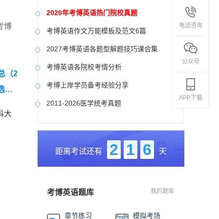
2026年考博英语热门院校真题
电话咨询
考博
考博英语作文万能模板及范文6篇
2027考博英语各题型解题技巧课合集
公众号
考博英语各院校考情分析
总（2
考博上岸学员备考经验分享
选高
APP下载
2011-2026医学统考真题
科大
中国社会科学院大学真题合集
国防科技大学历年真题
2
1
6
距离考试还有
天
中央美术学院历年真题
中国艺术研究院历年真题
我的题库
考博英语题库
章节练习
模拟考场