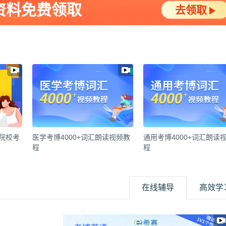
资料免费领取
去领取
各院校考
医学考博4000+词汇朗读视频教
通用考博4000+词汇朗读
程
程
在线辅导
高效学