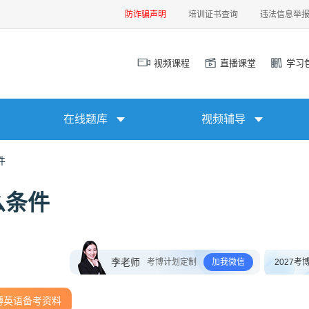
防诈骗声明
培训证书查询
违法信息举
视频课程
直播课堂
学习
在线题库
视频辅导
件
么条件
李老师
考博计划定制
加我微信
2027考
博英语备考资料