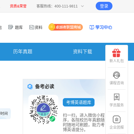
登录
报
资质&荣誉
客服热线：400-111-9811
包
题库
资料
历年真题
资料下载
新人礼包
课程咨询
备考必读
考博英语题库
学员服务
博时间
扫一扫，进入微信小程
序，各院校历年真题随
时随地可刷题，助力考
企业团报
博英语提分。