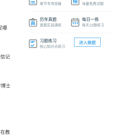
章节专项突破
海量免费试题
历年真题
每日一练
真题实战演练
每天10题练习
足哪
习题练习
进入做题
核心知识点练习
诚信记
学博士
须在教