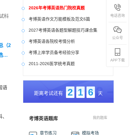
2026年考博英语热门院校真题
电话咨询
试科
考博英语作文万能模板及范文6篇
2027考博英语各题型解题技巧课合集
公众号
考博英语各院校考情分析
总（2
考博上岸学员备考经验分享
选高
APP下载
2011-2026医学统考真题
中国社会科学院大学真题合集
国防科技大学历年真题
国语
2
1
6
距离考试还有
天
中央美术学院历年真题
中国艺术研究院历年真题
科、
我的题库
考博英语题库
章节练习
模拟考场