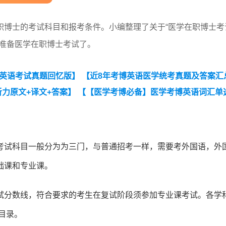
职博士的考试科目和报考条件。小编整理了关于“医学在职博士考
何准备医学在职博士考试了。
博英语考试真题回忆版】
【近8年考博英语医学统考真题及答案汇
听力原文+译文+答案】
【【医学考博必备】医学考博英语词汇单
025年全国医学统考考博英语考试真题回忆版】
考试科目一般分为为三门，与普通招考一样，需要考外国语，外
础课和专业课。
试分数线，符合要求的考生在复试阶段须参加专业课考试。各学
目录。