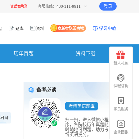
登录
报
资质&荣誉
客服热线：400-111-9811
包
题库
资料
历年真题
资料下载
新人礼包
课程咨询
备考必读
考博英语题库
学员服务
博时间
扫一扫，进入微信小程
序，各院校历年真题随
时随地可刷题，助力考
企业团报
博英语提分。