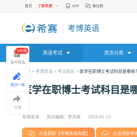
首页
了解希赛
APP
微信群
考博英语
186篇
英语考试
资讯分类
备考精选
首页 >
考博英语 >
考试报名 >
医学在职博士考试科目是哪些
每日一练
医学在职博士考试科目是
分享
考博英语
责任编辑：罗双香
2023-01-13
点击获取【考博英语真题】
点击领取考