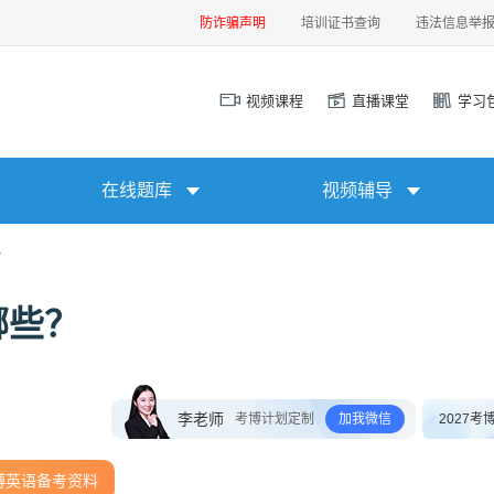
防诈骗声明
培训证书查询
违法信息举
视频课程
直播课堂
学习
在线题库
视频辅导
？
哪些？
李老师
考博计划定制
加我微信
2027考
博英语备考资料